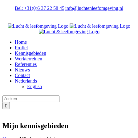
Ga
Bel: +31(0)6 37 22 58 45
|
info@luchtenleefomgeving.nl
naar
inhoud
Facebook
X
LinkedIn
Home
Profiel
Kennisgebieden
Werkterreinen
Referenties
Nieuws
Contact
Nederlands
English
Zoeken
naar:
Mijn kennisgebieden