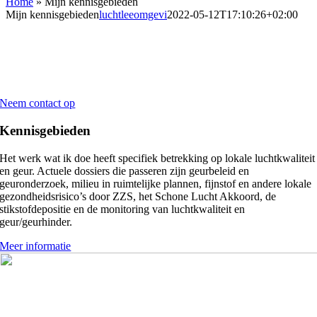
Home
»
Mijn kennisgebieden
Mijn kennisgebieden
luchtleeomgevi
2022-05-12T17:10:26+02:00
Kennisgebieden
Milieu expertise
Neem contact op
Kennisgebieden
Het werk wat ik doe heeft specifiek betrekking op lokale luchtkwaliteit
en geur. Actuele dossiers die passeren zijn geurbeleid en
geuronderzoek, milieu in ruimtelijke plannen, fijnstof en andere lokale
gezondheidsrisico’s door ZZS, het Schone Lucht Akkoord, de
stikstofdepositie en de monitoring van luchtkwaliteit en
geur/geurhinder.
Meer informatie