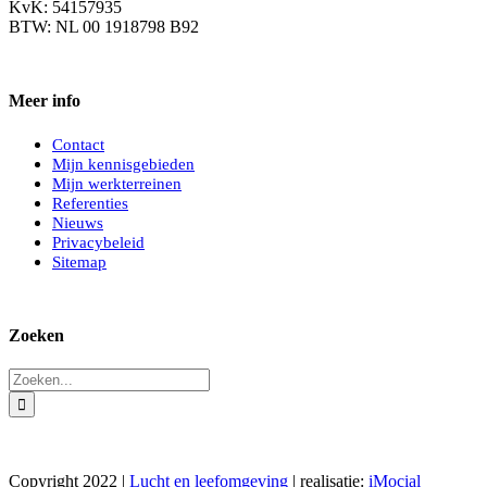
KvK: 54157935
BTW: NL 00 1918798 B92
Meer info
Contact
Mijn kennisgebieden
Mijn werkterreinen
Referenties
Nieuws
Privacybeleid
Sitemap
Zoeken
Zoeken
naar:
Copyright 2022 |
Lucht en leefomgeving
| realisatie:
iMocial